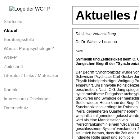
Aktuelles 
Startseite
Aktuell
Die letzte Veranstaltung:
Beratungsstelle
Dr. Dr. Walter v. Lucadou
Was ist Parapsychologie?
Kurs:
WGFP
Symbolik und Zeitlosigkeit beim C. 
Jungschen Begriff der "Synchronizit
Zeitschrift
Der Begriff "Synchronizität" wurde v
Literatur / Links / Materialien
Schweizer Psychiater Carl-Gustav J
Physik-Nobelpreisträger Wolfgang Pa
eingeführt, um sinnvolle Koinzidenze
Kontakt
beschreiben. Nach C.G. Jung spiege
synchronistische Ereignisse archetyp
Impressum / Disclaimer
Strukturen und Symbole der menschl
Seele wieder. Heute kann der Begriff 
Synchronizität allerdings im Rahmen 
Datenschutz
"Verallgemeinerten Quantentheorie" 
wesentlich allgemeiner gefasst werde
wird als eine Manifestation von
"Verschränkung" in einem "Organisat
geschlossenen System" verstanden. 
stellt sich heraus, dass die Zeit eher 
indirekte Rolle spielt und somit die