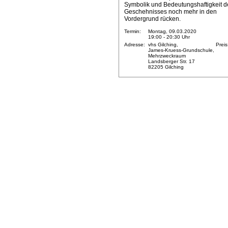
Symbolik und Bedeutungshaftigkeit d
Geschehnisses noch mehr in den
Vordergrund rücken.
Termin:
Montag, 09.03.2020
19:00 - 20:30 Uhr
Adresse:
vhs Gilching,
Preis
James-Kruess-Grundschule,
Mehrzweckraum
Landsberger Str. 17
82205 Gilching