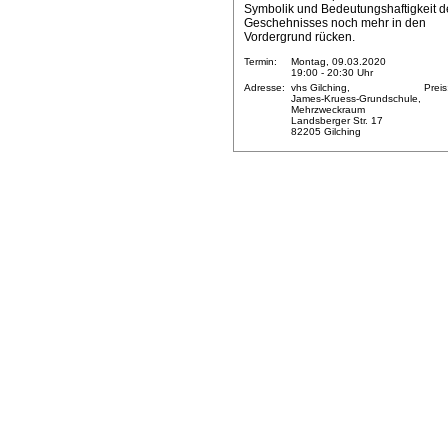
Symbolik und Bedeutungshaftigkeit d
Geschehnisses noch mehr in den
Vordergrund rücken.
Termin:
Montag, 09.03.2020
19:00 - 20:30 Uhr
Adresse:
vhs Gilching,
Preis
James-Kruess-Grundschule,
Mehrzweckraum
Landsberger Str. 17
82205 Gilching