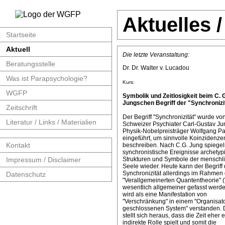
Aktuelles 
Startseite
Aktuell
Die letzte Veranstaltung:
Beratungsstelle
Dr. Dr. Walter v. Lucadou
Was ist Parapsychologie?
Kurs:
WGFP
Symbolik und Zeitlosigkeit beim C. 
Jungschen Begriff der "Synchronizit
Zeitschrift
Der Begriff "Synchronizität" wurde v
Literatur / Links / Materialien
Schweizer Psychiater Carl-Gustav J
Physik-Nobelpreisträger Wolfgang Pa
eingeführt, um sinnvolle Koinzidenze
Kontakt
beschreiben. Nach C.G. Jung spiege
synchronistische Ereignisse archetyp
Impressum / Disclaimer
Strukturen und Symbole der menschl
Seele wieder. Heute kann der Begriff 
Synchronizität allerdings im Rahmen 
Datenschutz
"Verallgemeinerten Quantentheorie" 
wesentlich allgemeiner gefasst werde
wird als eine Manifestation von
"Verschränkung" in einem "Organisat
geschlossenen System" verstanden. 
stellt sich heraus, dass die Zeit eher 
indirekte Rolle spielt und somit die