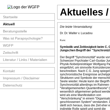
Aktuelles 
Startseite
Aktuell
Die letzte Veranstaltung:
Beratungsstelle
Dr. Dr. Walter v. Lucadou
Was ist Parapsychologie?
Kurs:
WGFP
Symbolik und Zeitlosigkeit beim C. 
Jungschen Begriff der "Synchronizit
Zeitschrift
Der Begriff "Synchronizität" wurde v
Literatur / Links / Materialien
Schweizer Psychiater Carl-Gustav J
Physik-Nobelpreisträger Wolfgang Pa
eingeführt, um sinnvolle Koinzidenze
Kontakt
beschreiben. Nach C.G. Jung spiege
synchronistische Ereignisse archetyp
Impressum / Disclaimer
Strukturen und Symbole der menschl
Seele wieder. Heute kann der Begriff 
Synchronizität allerdings im Rahmen 
Datenschutz
"Verallgemeinerten Quantentheorie" 
wesentlich allgemeiner gefasst werde
wird als eine Manifestation von
"Verschränkung" in einem "Organisat
geschlossenen System" verstanden. 
stellt sich heraus, dass die Zeit eher 
indirekte Rolle spielt und somit die