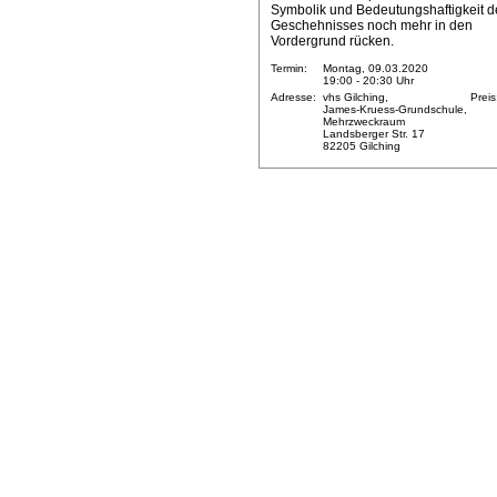
Symbolik und Bedeutungshaftigkeit d
Geschehnisses noch mehr in den
Vordergrund rücken.
Termin:
Montag, 09.03.2020
19:00 - 20:30 Uhr
Adresse:
vhs Gilching,
Preis
James-Kruess-Grundschule,
Mehrzweckraum
Landsberger Str. 17
82205 Gilching