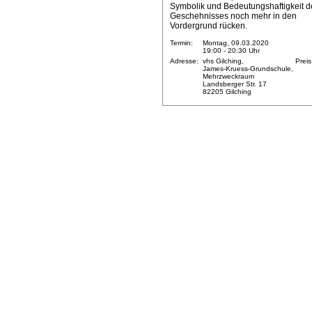
Symbolik und Bedeutungshaftigkeit d
Geschehnisses noch mehr in den
Vordergrund rücken.
Termin:
Montag, 09.03.2020
19:00 - 20:30 Uhr
Adresse:
vhs Gilching,
Preis
James-Kruess-Grundschule,
Mehrzweckraum
Landsberger Str. 17
82205 Gilching