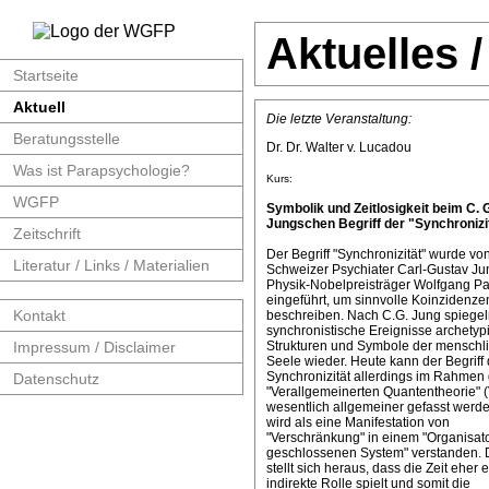
Aktuelles 
Startseite
Aktuell
Die letzte Veranstaltung:
Beratungsstelle
Dr. Dr. Walter v. Lucadou
Was ist Parapsychologie?
Kurs:
WGFP
Symbolik und Zeitlosigkeit beim C. 
Jungschen Begriff der "Synchronizit
Zeitschrift
Der Begriff "Synchronizität" wurde v
Literatur / Links / Materialien
Schweizer Psychiater Carl-Gustav J
Physik-Nobelpreisträger Wolfgang Pa
eingeführt, um sinnvolle Koinzidenze
Kontakt
beschreiben. Nach C.G. Jung spiege
synchronistische Ereignisse archetyp
Impressum / Disclaimer
Strukturen und Symbole der menschl
Seele wieder. Heute kann der Begriff 
Synchronizität allerdings im Rahmen 
Datenschutz
"Verallgemeinerten Quantentheorie" 
wesentlich allgemeiner gefasst werde
wird als eine Manifestation von
"Verschränkung" in einem "Organisat
geschlossenen System" verstanden. 
stellt sich heraus, dass die Zeit eher 
indirekte Rolle spielt und somit die