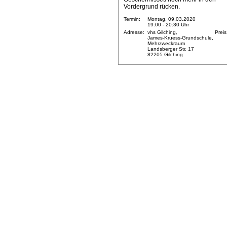
Vordergrund rücken.
Termin:
Montag, 09.03.2020
19:00 - 20:30 Uhr
Adresse:
vhs Gilching,
Preis
James-Kruess-Grundschule,
Mehrzweckraum
Landsberger Str. 17
82205 Gilching