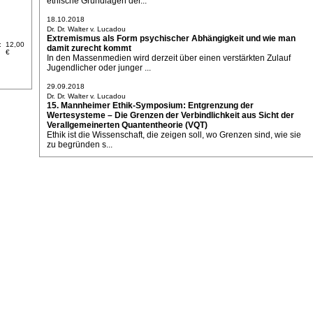
ethische Grundlagen der...
18.10.2018
Dr. Dr. Walter v. Lucadou
Extremismus als Form psychischer Abhängigkeit und wie man
:
12,00
damit zurecht kommt
€
In den Massenmedien wird derzeit über einen verstärkten Zulauf
Jugendlicher oder junger ...
29.09.2018
Dr. Dr. Walter v. Lucadou
15. Mannheimer Ethik-Symposium: Entgrenzung der
Wertesysteme – Die Grenzen der Verbindlichkeit aus Sicht der
Verallgemeinerten Quantentheorie (VQT)
Ethik ist die Wissenschaft, die zeigen soll, wo Grenzen sind, wie sie
zu begründen s...