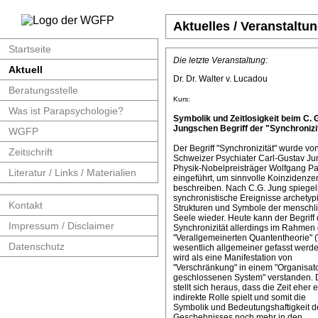
Aktuelles / Veranstaltu
Startseite
Die letzte Veranstaltung:
Aktuell
Dr. Dr. Walter v. Lucadou
Beratungsstelle
Kurs:
Was ist Parapsychologie?
Symbolik und Zeitlosigkeit beim C. 
Jungschen Begriff der "Synchronizit
WGFP
Der Begriff "Synchronizität" wurde v
Zeitschrift
Schweizer Psychiater Carl-Gustav J
Physik-Nobelpreisträger Wolfgang Pa
Literatur / Links / Materialien
eingeführt, um sinnvolle Koinzidenze
beschreiben. Nach C.G. Jung spiege
synchronistische Ereignisse archetyp
Kontakt
Strukturen und Symbole der menschl
Seele wieder. Heute kann der Begriff 
Impressum / Disclaimer
Synchronizität allerdings im Rahmen 
"Verallgemeinerten Quantentheorie" 
Datenschutz
wesentlich allgemeiner gefasst werde
wird als eine Manifestation von
"Verschränkung" in einem "Organisat
geschlossenen System" verstanden. 
stellt sich heraus, dass die Zeit eher 
indirekte Rolle spielt und somit die
Symbolik und Bedeutungshaftigkeit d
Geschehnisses noch mehr in den