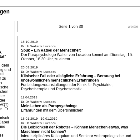
ngen
Seite 1 von 30
weiter
15.10.2019
Dr. Dr. Walter v. Lucadou
Spuk – Ein Rätsel der Menschheit
G.
Der Parapsychologe Walter von Lucadou kommt am Dienstag, 15.
ät"
Oktober, 18.30 Uhr, zu einem ...
on dem
25.09.2019
ung und
Dr. Dr. Walter v. Lucadou
uli
Klinischer Fall oder alltägliche Erfahrung – Beratung bei
n zu
ungewöhnlichen menschlichen Erfahrungen
ln
Fortbildungsveranstaltungen der Klinik für Psychiatrie,
ische
Psychotherapie und Psychosomatik
ichen
der
11.04.2019
der
Dr. Dr. Walter v. Lucadou
(VQT)
Mein Leben als Parapsychologe
n. Er
Erfahrungen mit dem Übersinnlichen
orisch
18.01.2019 - 19.01.2019
Dabei
Dr. Dr. Walter v. Lucadou
eine
Die Leiblichkeit der Roboter – Können Menschen etwas, was
Maschinen nicht können?
es
Interdisziplinäres Kolloquium und Seminar Anthropologische und