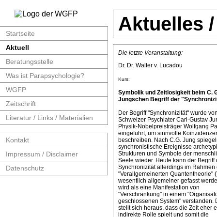
Aktuelles 
Startseite
Aktuell
Die letzte Veranstaltung:
Beratungsstelle
Dr. Dr. Walter v. Lucadou
Was ist Parapsychologie?
Kurs:
WGFP
Symbolik und Zeitlosigkeit beim C. 
Jungschen Begriff der "Synchronizit
Zeitschrift
Der Begriff "Synchronizität" wurde v
Literatur / Links / Materialien
Schweizer Psychiater Carl-Gustav J
Physik-Nobelpreisträger Wolfgang Pa
eingeführt, um sinnvolle Koinzidenze
Kontakt
beschreiben. Nach C.G. Jung spiege
synchronistische Ereignisse archetyp
Impressum / Disclaimer
Strukturen und Symbole der menschl
Seele wieder. Heute kann der Begriff 
Synchronizität allerdings im Rahmen 
Datenschutz
"Verallgemeinerten Quantentheorie" 
wesentlich allgemeiner gefasst werde
wird als eine Manifestation von
"Verschränkung" in einem "Organisat
geschlossenen System" verstanden. 
stellt sich heraus, dass die Zeit eher 
indirekte Rolle spielt und somit die