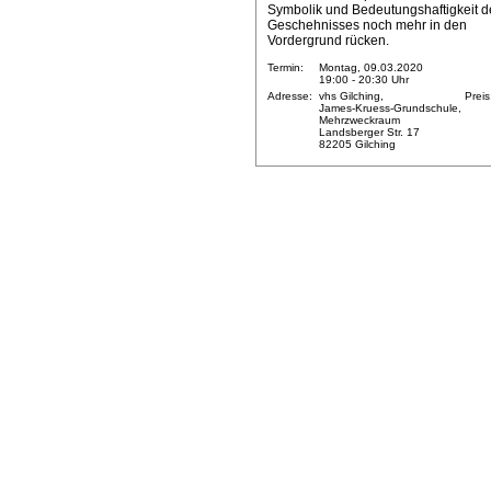
Symbolik und Bedeutungshaftigkeit d
Geschehnisses noch mehr in den
Vordergrund rücken.
Termin:
Montag, 09.03.2020
19:00 - 20:30 Uhr
Adresse:
vhs Gilching,
Preis
James-Kruess-Grundschule,
Mehrzweckraum
Landsberger Str. 17
82205 Gilching