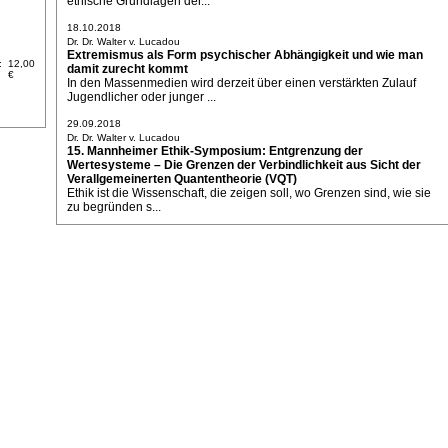
ethische Grundlagen der...
18.10.2018
Dr. Dr. Walter v. Lucadou
Extremismus als Form psychischer Abhängigkeit und wie man
:
12,00
damit zurecht kommt
€
In den Massenmedien wird derzeit über einen verstärkten Zulauf
Jugendlicher oder junger ...
29.09.2018
Dr. Dr. Walter v. Lucadou
15. Mannheimer Ethik-Symposium: Entgrenzung der
Wertesysteme – Die Grenzen der Verbindlichkeit aus Sicht der
Verallgemeinerten Quantentheorie (VQT)
Ethik ist die Wissenschaft, die zeigen soll, wo Grenzen sind, wie sie
zu begründen s...