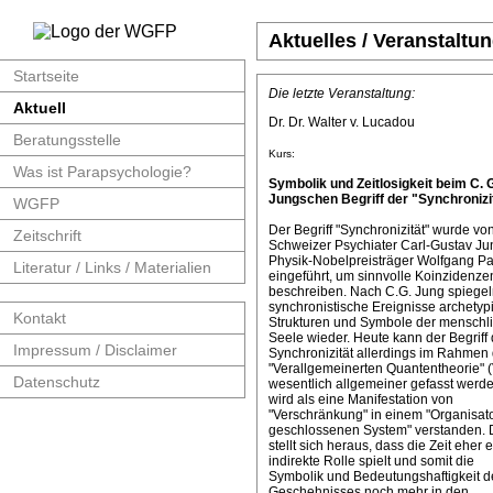
Aktuelles / Veranstaltu
Startseite
Die letzte Veranstaltung:
Aktuell
Dr. Dr. Walter v. Lucadou
Beratungsstelle
Kurs:
Was ist Parapsychologie?
Symbolik und Zeitlosigkeit beim C. 
Jungschen Begriff der "Synchronizit
WGFP
Der Begriff "Synchronizität" wurde v
Zeitschrift
Schweizer Psychiater Carl-Gustav J
Physik-Nobelpreisträger Wolfgang Pa
Literatur / Links / Materialien
eingeführt, um sinnvolle Koinzidenze
beschreiben. Nach C.G. Jung spiege
synchronistische Ereignisse archetyp
Kontakt
Strukturen und Symbole der menschl
Seele wieder. Heute kann der Begriff 
Impressum / Disclaimer
Synchronizität allerdings im Rahmen 
"Verallgemeinerten Quantentheorie" 
Datenschutz
wesentlich allgemeiner gefasst werde
wird als eine Manifestation von
"Verschränkung" in einem "Organisat
geschlossenen System" verstanden. 
stellt sich heraus, dass die Zeit eher 
indirekte Rolle spielt und somit die
Symbolik und Bedeutungshaftigkeit d
Geschehnisses noch mehr in den