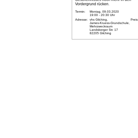
Vordergrund rücken.
Termin:
Montag, 09.03.2020
19:00 - 20:30 Uhr
Adresse:
vhs Gilching,
Preis
James-Kruess-Grundschule,
Mehrzweckraum
Landsberger Str. 17
82205 Gilching