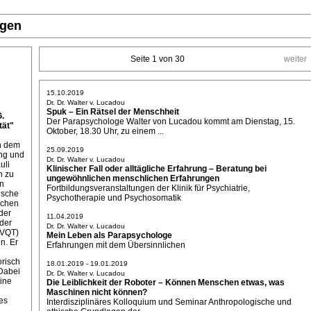
ngen
Seite 1 von 30
weiter
15.10.2019
Dr. Dr. Walter v. Lucadou
Spuk – Ein Rätsel der Menschheit
G.
Der Parapsychologe Walter von Lucadou kommt am Dienstag, 15.
ät"
Oktober, 18.30 Uhr, zu einem ...
on dem
25.09.2019
ung und
Dr. Dr. Walter v. Lucadou
uli
Klinischer Fall oder alltägliche Erfahrung – Beratung bei
n zu
ungewöhnlichen menschlichen Erfahrungen
ln
Fortbildungsveranstaltungen der Klinik für Psychiatrie,
ische
Psychotherapie und Psychosomatik
ichen
der
11.04.2019
der
Dr. Dr. Walter v. Lucadou
(VQT)
Mein Leben als Parapsychologe
n. Er
Erfahrungen mit dem Übersinnlichen
orisch
18.01.2019 - 19.01.2019
Dabei
Dr. Dr. Walter v. Lucadou
eine
Die Leiblichkeit der Roboter – Können Menschen etwas, was
Maschinen nicht können?
es
Interdisziplinäres Kolloquium und Seminar Anthropologische und