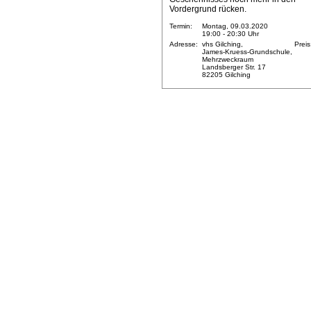
Vordergrund rücken.
Termin:
Montag, 09.03.2020
19:00 - 20:30 Uhr
Adresse:
vhs Gilching,
Preis
James-Kruess-Grundschule,
Mehrzweckraum
Landsberger Str. 17
82205 Gilching