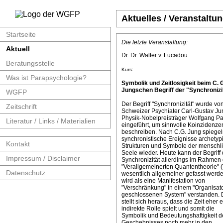
Aktuelles / Veranstaltu
Startseite
Die letzte Veranstaltung:
Aktuell
Dr. Dr. Walter v. Lucadou
Beratungsstelle
Kurs:
Was ist Parapsychologie?
Symbolik und Zeitlosigkeit beim C. 
Jungschen Begriff der "Synchronizit
WGFP
Der Begriff "Synchronizität" wurde v
Zeitschrift
Schweizer Psychiater Carl-Gustav J
Physik-Nobelpreisträger Wolfgang Pa
Literatur / Links / Materialien
eingeführt, um sinnvolle Koinzidenze
beschreiben. Nach C.G. Jung spiege
synchronistische Ereignisse archetyp
Kontakt
Strukturen und Symbole der menschl
Seele wieder. Heute kann der Begriff 
Impressum / Disclaimer
Synchronizität allerdings im Rahmen 
"Verallgemeinerten Quantentheorie" 
Datenschutz
wesentlich allgemeiner gefasst werde
wird als eine Manifestation von
"Verschränkung" in einem "Organisat
geschlossenen System" verstanden. 
stellt sich heraus, dass die Zeit eher 
indirekte Rolle spielt und somit die
Symbolik und Bedeutungshaftigkeit d
Geschehnisses noch mehr in den