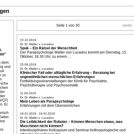
ngen
Seite 1 von 30
weiter
15.10.2019
Dr. Dr. Walter v. Lucadou
Spuk – Ein Rätsel der Menschheit
G.
Der Parapsychologe Walter von Lucadou kommt am Dienstag, 15.
ät"
Oktober, 18.30 Uhr, zu einem ...
on dem
25.09.2019
ung und
Dr. Dr. Walter v. Lucadou
uli
Klinischer Fall oder alltägliche Erfahrung – Beratung bei
n zu
ungewöhnlichen menschlichen Erfahrungen
ln
Fortbildungsveranstaltungen der Klinik für Psychiatrie,
ische
Psychotherapie und Psychosomatik
ichen
der
11.04.2019
der
Dr. Dr. Walter v. Lucadou
(VQT)
Mein Leben als Parapsychologe
n. Er
Erfahrungen mit dem Übersinnlichen
orisch
18.01.2019 - 19.01.2019
Dabei
Dr. Dr. Walter v. Lucadou
eine
Die Leiblichkeit der Roboter – Können Menschen etwas, was
Maschinen nicht können?
es
Interdisziplinäres Kolloquium und Seminar Anthropologische und