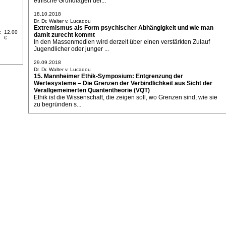
ethische Grundlagen der...
18.10.2018
Dr. Dr. Walter v. Lucadou
Extremismus als Form psychischer Abhängigkeit und wie man
:
12,00
damit zurecht kommt
€
In den Massenmedien wird derzeit über einen verstärkten Zulauf
Jugendlicher oder junger ...
29.09.2018
Dr. Dr. Walter v. Lucadou
15. Mannheimer Ethik-Symposium: Entgrenzung der
Wertesysteme – Die Grenzen der Verbindlichkeit aus Sicht der
Verallgemeinerten Quantentheorie (VQT)
Ethik ist die Wissenschaft, die zeigen soll, wo Grenzen sind, wie sie
zu begründen s...