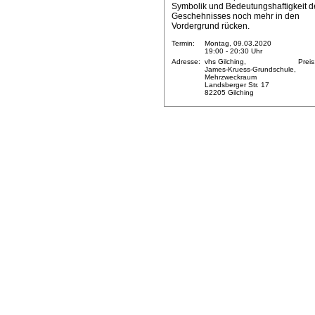
Symbolik und Bedeutungshaftigkeit d
Geschehnisses noch mehr in den
Vordergrund rücken.
Termin:
Montag, 09.03.2020
19:00 - 20:30 Uhr
Adresse:
vhs Gilching,
Preis
James-Kruess-Grundschule,
Mehrzweckraum
Landsberger Str. 17
82205 Gilching