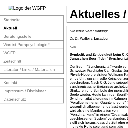
Aktuelles 
Startseite
Aktuell
Die letzte Veranstaltung:
Beratungsstelle
Dr. Dr. Walter v. Lucadou
Was ist Parapsychologie?
Kurs:
WGFP
Symbolik und Zeitlosigkeit beim C. 
Jungschen Begriff der "Synchronizit
Zeitschrift
Der Begriff "Synchronizität" wurde v
Literatur / Links / Materialien
Schweizer Psychiater Carl-Gustav J
Physik-Nobelpreisträger Wolfgang Pa
eingeführt, um sinnvolle Koinzidenze
Kontakt
beschreiben. Nach C.G. Jung spiege
synchronistische Ereignisse archetyp
Impressum / Disclaimer
Strukturen und Symbole der menschl
Seele wieder. Heute kann der Begriff 
Synchronizität allerdings im Rahmen 
Datenschutz
"Verallgemeinerten Quantentheorie" 
wesentlich allgemeiner gefasst werde
wird als eine Manifestation von
"Verschränkung" in einem "Organisat
geschlossenen System" verstanden. 
stellt sich heraus, dass die Zeit eher 
indirekte Rolle spielt und somit die