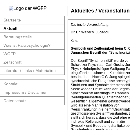
Aktuelles / Veranstaltu
Startseite
Die letzte Veranstaltung:
Aktuell
Dr. Dr. Walter v. Lucadou
Beratungsstelle
Kurs:
Was ist Parapsychologie?
Symbolik und Zeitlosigkeit beim C. 
Jungschen Begriff der "Synchronizit
WGFP
Der Begriff "Synchronizität" wurde v
Zeitschrift
Schweizer Psychiater Carl-Gustav J
Physik-Nobelpreisträger Wolfgang Pa
Literatur / Links / Materialien
eingeführt, um sinnvolle Koinzidenze
beschreiben. Nach C.G. Jung spiege
synchronistische Ereignisse archetyp
Kontakt
Strukturen und Symbole der menschl
Seele wieder. Heute kann der Begriff 
Impressum / Disclaimer
Synchronizität allerdings im Rahmen 
"Verallgemeinerten Quantentheorie" 
Datenschutz
wesentlich allgemeiner gefasst werde
wird als eine Manifestation von
"Verschränkung" in einem "Organisat
geschlossenen System" verstanden. 
stellt sich heraus, dass die Zeit eher 
indirekte Rolle spielt und somit die
Symbolik und Bedeutungshaftigkeit d
Geschehnisses noch mehr in den