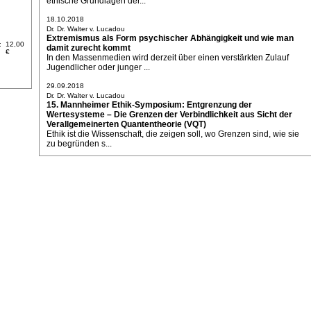
ethische Grundlagen der...
18.10.2018
Dr. Dr. Walter v. Lucadou
Extremismus als Form psychischer Abhängigkeit und wie man
:
12,00
damit zurecht kommt
€
In den Massenmedien wird derzeit über einen verstärkten Zulauf
Jugendlicher oder junger ...
29.09.2018
Dr. Dr. Walter v. Lucadou
15. Mannheimer Ethik-Symposium: Entgrenzung der
Wertesysteme – Die Grenzen der Verbindlichkeit aus Sicht der
Verallgemeinerten Quantentheorie (VQT)
Ethik ist die Wissenschaft, die zeigen soll, wo Grenzen sind, wie sie
zu begründen s...