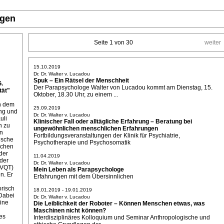
ngen
Seite 1 von 30
weiter
15.10.2019
Dr. Dr. Walter v. Lucadou
Spuk – Ein Rätsel der Menschheit
G.
Der Parapsychologe Walter von Lucadou kommt am Dienstag, 15.
ät"
Oktober, 18.30 Uhr, zu einem ...
on dem
25.09.2019
ung und
Dr. Dr. Walter v. Lucadou
uli
Klinischer Fall oder alltägliche Erfahrung – Beratung bei
n zu
ungewöhnlichen menschlichen Erfahrungen
ln
Fortbildungsveranstaltungen der Klinik für Psychiatrie,
ische
Psychotherapie und Psychosomatik
ichen
der
11.04.2019
der
Dr. Dr. Walter v. Lucadou
(VQT)
Mein Leben als Parapsychologe
n. Er
Erfahrungen mit dem Übersinnlichen
orisch
18.01.2019 - 19.01.2019
Dabei
Dr. Dr. Walter v. Lucadou
eine
Die Leiblichkeit der Roboter – Können Menschen etwas, was
Maschinen nicht können?
es
Interdisziplinäres Kolloquium und Seminar Anthropologische und