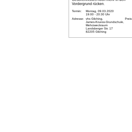
Vordergrund rücken.
Termin:
Montag, 09.03.2020
19:00 - 20:30 Uhr
Adresse:
vhs Gilching,
Preis
James-Kruess-Grundschule,
Mehrzweckraum
Landsberger Str. 17
82205 Gilching