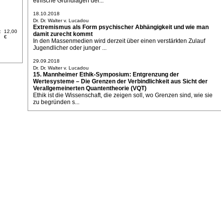
ethische Grundlagen der...
18.10.2018
Dr. Dr. Walter v. Lucadou
Extremismus als Form psychischer Abhängigkeit und wie man
:
12,00
damit zurecht kommt
€
In den Massenmedien wird derzeit über einen verstärkten Zulauf
Jugendlicher oder junger ...
29.09.2018
Dr. Dr. Walter v. Lucadou
15. Mannheimer Ethik-Symposium: Entgrenzung der
Wertesysteme – Die Grenzen der Verbindlichkeit aus Sicht der
Verallgemeinerten Quantentheorie (VQT)
Ethik ist die Wissenschaft, die zeigen soll, wo Grenzen sind, wie sie
zu begründen s...