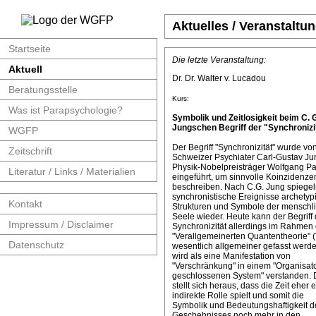
Aktuelles / Veranstaltu
Startseite
Die letzte Veranstaltung:
Aktuell
Dr. Dr. Walter v. Lucadou
Beratungsstelle
Kurs:
Was ist Parapsychologie?
Symbolik und Zeitlosigkeit beim C. 
Jungschen Begriff der "Synchronizit
WGFP
Der Begriff "Synchronizität" wurde v
Zeitschrift
Schweizer Psychiater Carl-Gustav J
Physik-Nobelpreisträger Wolfgang Pa
Literatur / Links / Materialien
eingeführt, um sinnvolle Koinzidenze
beschreiben. Nach C.G. Jung spiege
synchronistische Ereignisse archetyp
Kontakt
Strukturen und Symbole der menschl
Seele wieder. Heute kann der Begriff 
Impressum / Disclaimer
Synchronizität allerdings im Rahmen 
"Verallgemeinerten Quantentheorie" 
Datenschutz
wesentlich allgemeiner gefasst werde
wird als eine Manifestation von
"Verschränkung" in einem "Organisat
geschlossenen System" verstanden. 
stellt sich heraus, dass die Zeit eher 
indirekte Rolle spielt und somit die
Symbolik und Bedeutungshaftigkeit d
Geschehnisses noch mehr in den