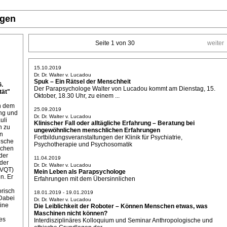
ngen
Seite 1 von 30
weiter
15.10.2019
Dr. Dr. Walter v. Lucadou
Spuk – Ein Rätsel der Menschheit
G.
Der Parapsychologe Walter von Lucadou kommt am Dienstag, 15.
ät"
Oktober, 18.30 Uhr, zu einem ...
on dem
25.09.2019
ung und
Dr. Dr. Walter v. Lucadou
uli
Klinischer Fall oder alltägliche Erfahrung – Beratung bei
n zu
ungewöhnlichen menschlichen Erfahrungen
ln
Fortbildungsveranstaltungen der Klinik für Psychiatrie,
ische
Psychotherapie und Psychosomatik
ichen
der
11.04.2019
der
Dr. Dr. Walter v. Lucadou
(VQT)
Mein Leben als Parapsychologe
n. Er
Erfahrungen mit dem Übersinnlichen
orisch
18.01.2019 - 19.01.2019
Dabei
Dr. Dr. Walter v. Lucadou
eine
Die Leiblichkeit der Roboter – Können Menschen etwas, was
Maschinen nicht können?
es
Interdisziplinäres Kolloquium und Seminar Anthropologische und