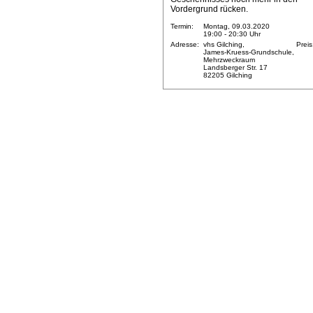
Vordergrund rücken.
Termin:
Montag, 09.03.2020
19:00 - 20:30 Uhr
Adresse:
vhs Gilching,
Preis
James-Kruess-Grundschule,
Mehrzweckraum
Landsberger Str. 17
82205 Gilching