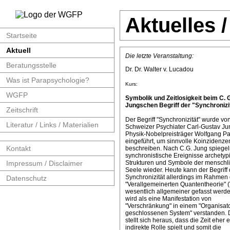
Aktuelles 
Startseite
Aktuell
Die letzte Veranstaltung:
Beratungsstelle
Dr. Dr. Walter v. Lucadou
Was ist Parapsychologie?
Kurs:
WGFP
Symbolik und Zeitlosigkeit beim C. 
Jungschen Begriff der "Synchronizit
Zeitschrift
Der Begriff "Synchronizität" wurde v
Literatur / Links / Materialien
Schweizer Psychiater Carl-Gustav J
Physik-Nobelpreisträger Wolfgang Pa
eingeführt, um sinnvolle Koinzidenze
Kontakt
beschreiben. Nach C.G. Jung spiege
synchronistische Ereignisse archetyp
Impressum / Disclaimer
Strukturen und Symbole der menschl
Seele wieder. Heute kann der Begriff 
Synchronizität allerdings im Rahmen 
Datenschutz
"Verallgemeinerten Quantentheorie" 
wesentlich allgemeiner gefasst werde
wird als eine Manifestation von
"Verschränkung" in einem "Organisat
geschlossenen System" verstanden. 
stellt sich heraus, dass die Zeit eher 
indirekte Rolle spielt und somit die