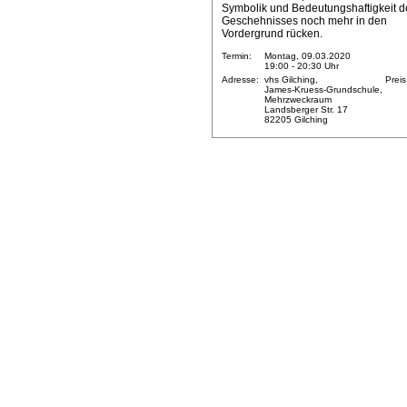
Symbolik und Bedeutungshaftigkeit d
Geschehnisses noch mehr in den
Vordergrund rücken.
Termin:
Montag, 09.03.2020
19:00 - 20:30 Uhr
Adresse:
vhs Gilching,
Preis
James-Kruess-Grundschule,
Mehrzweckraum
Landsberger Str. 17
82205 Gilching