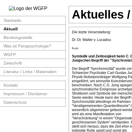
Aktuelles 
Startseite
Aktuell
Die letzte Veranstaltung:
Beratungsstelle
Dr. Dr. Walter v. Lucadou
Was ist Parapsychologie?
Kurs:
WGFP
Symbolik und Zeitlosigkeit beim C. 
Jungschen Begriff der "Synchronizit
Zeitschrift
Der Begriff "Synchronizität" wurde v
Literatur / Links / Materialien
Schweizer Psychiater Carl-Gustav J
Physik-Nobelpreisträger Wolfgang Pa
eingeführt, um sinnvolle Koinzidenze
Kontakt
beschreiben. Nach C.G. Jung spiege
synchronistische Ereignisse archetyp
Impressum / Disclaimer
Strukturen und Symbole der menschl
Seele wieder. Heute kann der Begriff 
Synchronizität allerdings im Rahmen 
Datenschutz
"Verallgemeinerten Quantentheorie" 
wesentlich allgemeiner gefasst werde
wird als eine Manifestation von
"Verschränkung" in einem "Organisat
geschlossenen System" verstanden. 
stellt sich heraus, dass die Zeit eher 
indirekte Rolle spielt und somit die