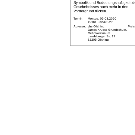
Symbolik und Bedeutungshaftigkeit d
Geschehnisses noch mehr in den
Vordergrund rücken.
Termin:
Montag, 09.03.2020
19:00 - 20:30 Uhr
Adresse:
vhs Gilching,
Preis
James-Kruess-Grundschule,
Mehrzweckraum
Landsberger Str. 17
82205 Gilching