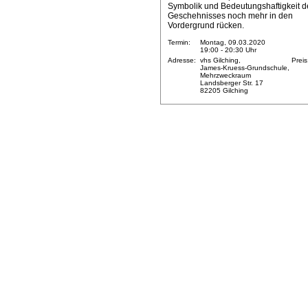
Symbolik und Bedeutungshaftigkeit d
Geschehnisses noch mehr in den
Vordergrund rücken.
Termin:
Montag, 09.03.2020
19:00 - 20:30 Uhr
Adresse:
vhs Gilching,
Preis
James-Kruess-Grundschule,
Mehrzweckraum
Landsberger Str. 17
82205 Gilching