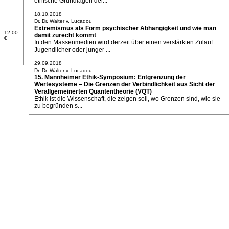
ethische Grundlagen der...
18.10.2018
Dr. Dr. Walter v. Lucadou
Extremismus als Form psychischer Abhängigkeit und wie man
:
12,00
damit zurecht kommt
€
In den Massenmedien wird derzeit über einen verstärkten Zulauf
Jugendlicher oder junger ...
29.09.2018
Dr. Dr. Walter v. Lucadou
15. Mannheimer Ethik-Symposium: Entgrenzung der
Wertesysteme – Die Grenzen der Verbindlichkeit aus Sicht der
Verallgemeinerten Quantentheorie (VQT)
Ethik ist die Wissenschaft, die zeigen soll, wo Grenzen sind, wie sie
zu begründen s...