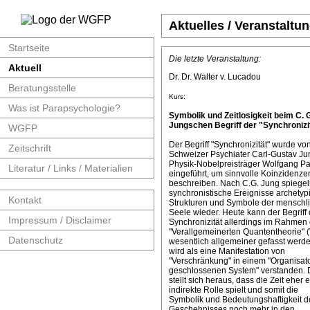
Aktuelles / Veranstaltu
Startseite
Die letzte Veranstaltung:
Aktuell
Dr. Dr. Walter v. Lucadou
Beratungsstelle
Kurs:
Was ist Parapsychologie?
Symbolik und Zeitlosigkeit beim C. 
Jungschen Begriff der "Synchronizit
WGFP
Der Begriff "Synchronizität" wurde v
Zeitschrift
Schweizer Psychiater Carl-Gustav J
Physik-Nobelpreisträger Wolfgang Pa
Literatur / Links / Materialien
eingeführt, um sinnvolle Koinzidenze
beschreiben. Nach C.G. Jung spiege
synchronistische Ereignisse archetyp
Kontakt
Strukturen und Symbole der menschl
Seele wieder. Heute kann der Begriff 
Impressum / Disclaimer
Synchronizität allerdings im Rahmen 
"Verallgemeinerten Quantentheorie" 
Datenschutz
wesentlich allgemeiner gefasst werde
wird als eine Manifestation von
"Verschränkung" in einem "Organisat
geschlossenen System" verstanden. 
stellt sich heraus, dass die Zeit eher 
indirekte Rolle spielt und somit die
Symbolik und Bedeutungshaftigkeit d
Geschehnisses noch mehr in den