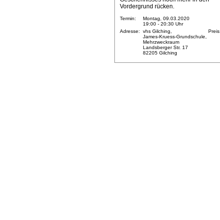
Vordergrund rücken.
Termin:
Montag, 09.03.2020
19:00 - 20:30 Uhr
Adresse:
vhs Gilching,
Preis
James-Kruess-Grundschule,
Mehrzweckraum
Landsberger Str. 17
82205 Gilching