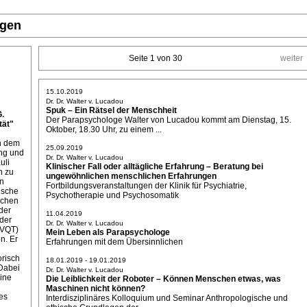
ngen
Seite 1 von 30
weiter
15.10.2019
Dr. Dr. Walter v. Lucadou
Spuk – Ein Rätsel der Menschheit
G.
Der Parapsychologe Walter von Lucadou kommt am Dienstag, 15.
ät"
Oktober, 18.30 Uhr, zu einem ...
on dem
25.09.2019
ung und
Dr. Dr. Walter v. Lucadou
uli
Klinischer Fall oder alltägliche Erfahrung – Beratung bei
n zu
ungewöhnlichen menschlichen Erfahrungen
ln
Fortbildungsveranstaltungen der Klinik für Psychiatrie,
ische
Psychotherapie und Psychosomatik
ichen
der
11.04.2019
der
Dr. Dr. Walter v. Lucadou
(VQT)
Mein Leben als Parapsychologe
n. Er
Erfahrungen mit dem Übersinnlichen
orisch
18.01.2019 - 19.01.2019
Dabei
Dr. Dr. Walter v. Lucadou
eine
Die Leiblichkeit der Roboter – Können Menschen etwas, was
Maschinen nicht können?
es
Interdisziplinäres Kolloquium und Seminar Anthropologische und