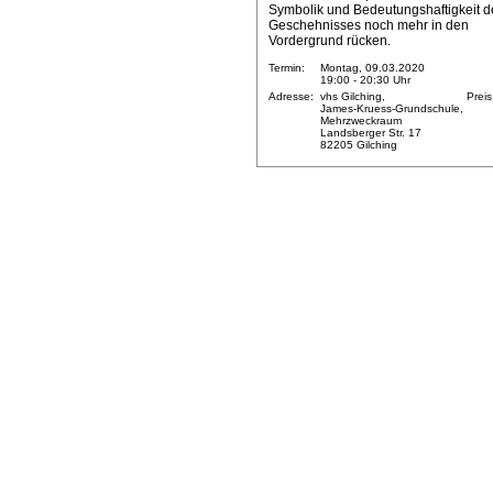
Symbolik und Bedeutungshaftigkeit d
Geschehnisses noch mehr in den
Vordergrund rücken.
Termin:
Montag, 09.03.2020
19:00 - 20:30 Uhr
Adresse:
vhs Gilching,
Preis
James-Kruess-Grundschule,
Mehrzweckraum
Landsberger Str. 17
82205 Gilching