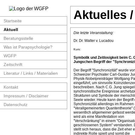
Aktuelles 
Startseite
Aktuell
Die letzte Veranstaltung:
Beratungsstelle
Dr. Dr. Walter v. Lucadou
Was ist Parapsychologie?
Kurs:
WGFP
Symbolik und Zeitlosigkeit beim C. 
Jungschen Begriff der "Synchronizit
Zeitschrift
Der Begriff "Synchronizität" wurde v
Literatur / Links / Materialien
Schweizer Psychiater Carl-Gustav J
Physik-Nobelpreisträger Wolfgang Pa
eingeführt, um sinnvolle Koinzidenze
Kontakt
beschreiben. Nach C.G. Jung spiege
synchronistische Ereignisse archetyp
Impressum / Disclaimer
Strukturen und Symbole der menschl
Seele wieder. Heute kann der Begriff 
Synchronizität allerdings im Rahmen 
Datenschutz
"Verallgemeinerten Quantentheorie" 
wesentlich allgemeiner gefasst werde
wird als eine Manifestation von
"Verschränkung" in einem "Organisat
geschlossenen System" verstanden. 
stellt sich heraus, dass die Zeit eher 
indirekte Rolle spielt und somit die