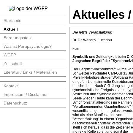
Aktuelles 
Startseite
Aktuell
Die letzte Veranstaltung:
Beratungsstelle
Dr. Dr. Walter v. Lucadou
Was ist Parapsychologie?
Kurs:
WGFP
Symbolik und Zeitlosigkeit beim C. 
Jungschen Begriff der "Synchronizit
Zeitschrift
Der Begriff "Synchronizität" wurde v
Literatur / Links / Materialien
Schweizer Psychiater Carl-Gustav J
Physik-Nobelpreisträger Wolfgang Pa
eingeführt, um sinnvolle Koinzidenze
Kontakt
beschreiben. Nach C.G. Jung spiege
synchronistische Ereignisse archetyp
Impressum / Disclaimer
Strukturen und Symbole der menschl
Seele wieder. Heute kann der Begriff 
Synchronizität allerdings im Rahmen 
Datenschutz
"Verallgemeinerten Quantentheorie" 
wesentlich allgemeiner gefasst werde
wird als eine Manifestation von
"Verschränkung" in einem "Organisat
geschlossenen System" verstanden. 
stellt sich heraus, dass die Zeit eher 
indirekte Rolle spielt und somit die