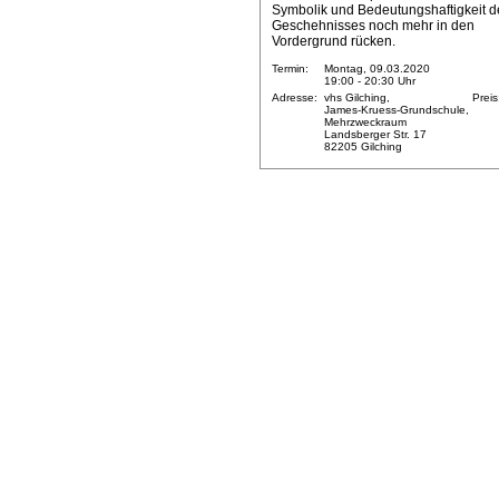
Symbolik und Bedeutungshaftigkeit d
Geschehnisses noch mehr in den
Vordergrund rücken.
Termin:
Montag, 09.03.2020
19:00 - 20:30 Uhr
Adresse:
vhs Gilching,
Preis
James-Kruess-Grundschule,
Mehrzweckraum
Landsberger Str. 17
82205 Gilching