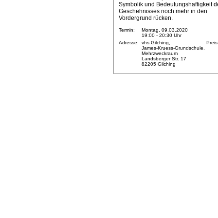
Symbolik und Bedeutungshaftigkeit d
Geschehnisses noch mehr in den
Vordergrund rücken.
Termin:
Montag, 09.03.2020
19:00 - 20:30 Uhr
Adresse:
vhs Gilching,
Preis
James-Kruess-Grundschule,
Mehrzweckraum
Landsberger Str. 17
82205 Gilching