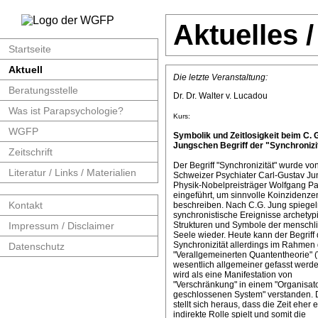
Aktuelles 
Startseite
Aktuell
Die letzte Veranstaltung:
Beratungsstelle
Dr. Dr. Walter v. Lucadou
Was ist Parapsychologie?
Kurs:
WGFP
Symbolik und Zeitlosigkeit beim C. 
Jungschen Begriff der "Synchronizit
Zeitschrift
Der Begriff "Synchronizität" wurde v
Literatur / Links / Materialien
Schweizer Psychiater Carl-Gustav J
Physik-Nobelpreisträger Wolfgang Pa
eingeführt, um sinnvolle Koinzidenze
Kontakt
beschreiben. Nach C.G. Jung spiege
synchronistische Ereignisse archetyp
Impressum / Disclaimer
Strukturen und Symbole der menschl
Seele wieder. Heute kann der Begriff 
Synchronizität allerdings im Rahmen 
Datenschutz
"Verallgemeinerten Quantentheorie" 
wesentlich allgemeiner gefasst werde
wird als eine Manifestation von
"Verschränkung" in einem "Organisat
geschlossenen System" verstanden. 
stellt sich heraus, dass die Zeit eher 
indirekte Rolle spielt und somit die