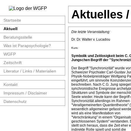
Aktuelles 
Startseite
Aktuell
Die letzte Veranstaltung:
Beratungsstelle
Dr. Dr. Walter v. Lucadou
Was ist Parapsychologie?
Kurs:
WGFP
Symbolik und Zeitlosigkeit beim C. 
Jungschen Begriff der "Synchronizit
Zeitschrift
Der Begriff "Synchronizität" wurde v
Literatur / Links / Materialien
Schweizer Psychiater Carl-Gustav J
Physik-Nobelpreisträger Wolfgang Pa
eingeführt, um sinnvolle Koinzidenze
Kontakt
beschreiben. Nach C.G. Jung spiege
synchronistische Ereignisse archetyp
Impressum / Disclaimer
Strukturen und Symbole der menschl
Seele wieder. Heute kann der Begriff 
Synchronizität allerdings im Rahmen 
Datenschutz
"Verallgemeinerten Quantentheorie" 
wesentlich allgemeiner gefasst werde
wird als eine Manifestation von
"Verschränkung" in einem "Organisat
geschlossenen System" verstanden. 
stellt sich heraus, dass die Zeit eher 
indirekte Rolle spielt und somit die