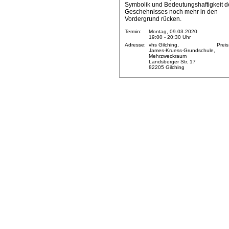
Symbolik und Bedeutungshaftigkeit d
Geschehnisses noch mehr in den
Vordergrund rücken.
Termin:
Montag, 09.03.2020
19:00 - 20:30 Uhr
Adresse:
vhs Gilching,
Preis
James-Kruess-Grundschule,
Mehrzweckraum
Landsberger Str. 17
82205 Gilching