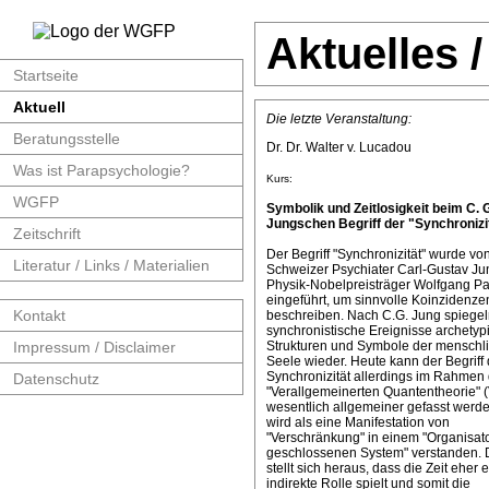
Aktuelles 
Startseite
Aktuell
Die letzte Veranstaltung:
Beratungsstelle
Dr. Dr. Walter v. Lucadou
Was ist Parapsychologie?
Kurs:
WGFP
Symbolik und Zeitlosigkeit beim C. 
Jungschen Begriff der "Synchronizit
Zeitschrift
Der Begriff "Synchronizität" wurde v
Literatur / Links / Materialien
Schweizer Psychiater Carl-Gustav J
Physik-Nobelpreisträger Wolfgang Pa
eingeführt, um sinnvolle Koinzidenze
Kontakt
beschreiben. Nach C.G. Jung spiege
synchronistische Ereignisse archetyp
Impressum / Disclaimer
Strukturen und Symbole der menschl
Seele wieder. Heute kann der Begriff 
Synchronizität allerdings im Rahmen 
Datenschutz
"Verallgemeinerten Quantentheorie" 
wesentlich allgemeiner gefasst werde
wird als eine Manifestation von
"Verschränkung" in einem "Organisat
geschlossenen System" verstanden. 
stellt sich heraus, dass die Zeit eher 
indirekte Rolle spielt und somit die