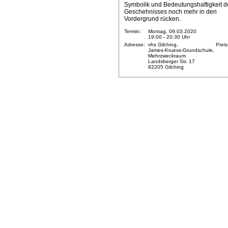
Symbolik und Bedeutungshaftigkeit d
Geschehnisses noch mehr in den
Vordergrund rücken.
Termin:
Montag, 09.03.2020
19:00 - 20:30 Uhr
Adresse:
vhs Gilching,
Preis
James-Kruess-Grundschule,
Mehrzweckraum
Landsberger Str. 17
82205 Gilching