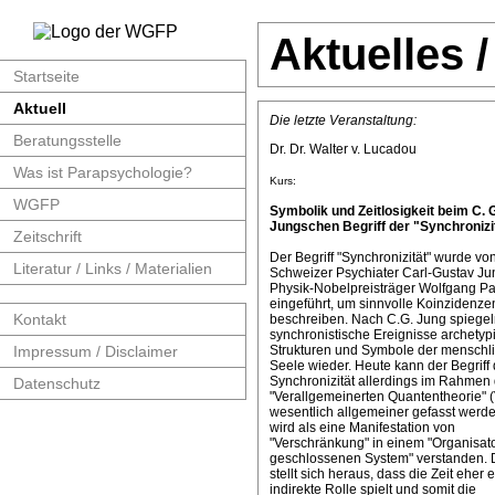
Aktuelles 
Startseite
Aktuell
Die letzte Veranstaltung:
Beratungsstelle
Dr. Dr. Walter v. Lucadou
Was ist Parapsychologie?
Kurs:
WGFP
Symbolik und Zeitlosigkeit beim C. 
Jungschen Begriff der "Synchronizit
Zeitschrift
Der Begriff "Synchronizität" wurde v
Literatur / Links / Materialien
Schweizer Psychiater Carl-Gustav J
Physik-Nobelpreisträger Wolfgang Pa
eingeführt, um sinnvolle Koinzidenze
Kontakt
beschreiben. Nach C.G. Jung spiege
synchronistische Ereignisse archetyp
Impressum / Disclaimer
Strukturen und Symbole der menschl
Seele wieder. Heute kann der Begriff 
Synchronizität allerdings im Rahmen 
Datenschutz
"Verallgemeinerten Quantentheorie" 
wesentlich allgemeiner gefasst werde
wird als eine Manifestation von
"Verschränkung" in einem "Organisat
geschlossenen System" verstanden. 
stellt sich heraus, dass die Zeit eher 
indirekte Rolle spielt und somit die