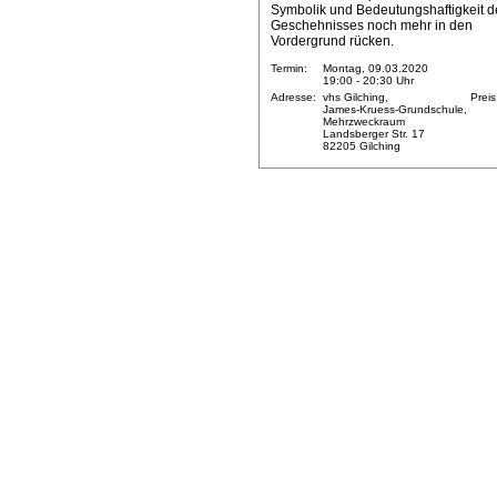
Symbolik und Bedeutungshaftigkeit d
Geschehnisses noch mehr in den
Vordergrund rücken.
Termin:
Montag, 09.03.2020
19:00 - 20:30 Uhr
Adresse:
vhs Gilching,
Preis
James-Kruess-Grundschule,
Mehrzweckraum
Landsberger Str. 17
82205 Gilching