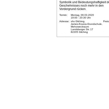
Symbolik und Bedeutungshaftigkeit d
Geschehnisses noch mehr in den
Vordergrund rücken.
Termin:
Montag, 09.03.2020
19:00 - 20:30 Uhr
Adresse:
vhs Gilching,
Preis
James-Kruess-Grundschule,
Mehrzweckraum
Landsberger Str. 17
82205 Gilching