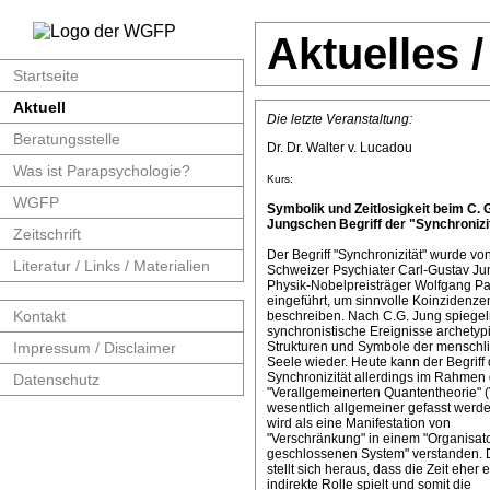
Aktuelles 
Startseite
Aktuell
Die letzte Veranstaltung:
Beratungsstelle
Dr. Dr. Walter v. Lucadou
Was ist Parapsychologie?
Kurs:
WGFP
Symbolik und Zeitlosigkeit beim C. 
Jungschen Begriff der "Synchronizit
Zeitschrift
Der Begriff "Synchronizität" wurde v
Literatur / Links / Materialien
Schweizer Psychiater Carl-Gustav J
Physik-Nobelpreisträger Wolfgang Pa
eingeführt, um sinnvolle Koinzidenze
Kontakt
beschreiben. Nach C.G. Jung spiege
synchronistische Ereignisse archetyp
Impressum / Disclaimer
Strukturen und Symbole der menschl
Seele wieder. Heute kann der Begriff 
Synchronizität allerdings im Rahmen 
Datenschutz
"Verallgemeinerten Quantentheorie" 
wesentlich allgemeiner gefasst werde
wird als eine Manifestation von
"Verschränkung" in einem "Organisat
geschlossenen System" verstanden. 
stellt sich heraus, dass die Zeit eher 
indirekte Rolle spielt und somit die